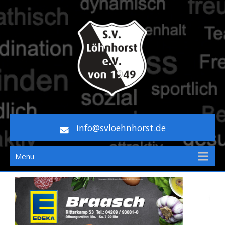
Skip
to
content
WILLKOMMEN BEIM SV
info@svloehnhorst.de
LÖHNHORST!
Menu