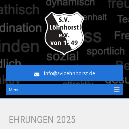
Skip
to
content
WILLKOMMEN BEIM SV
info@svloehnhorst.de
LÖHNHORST!
Menu
EHRUNGEN 2025