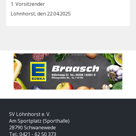
1. Vorsitzender
Löhnhorst, den 22.04.2025
SV Löhnhorst e. V.
Am Sportplatz (Sporthalle)
28790 Schwanewede
Tel.: 0421 - 62 50 373